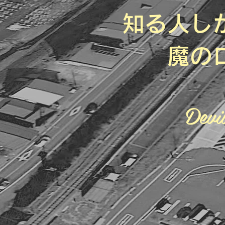
知る人し
魔の
Devi