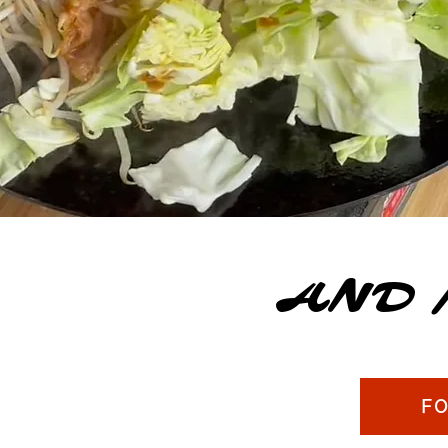
AND 
AND 
F